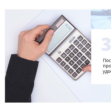
Пос
про
удо