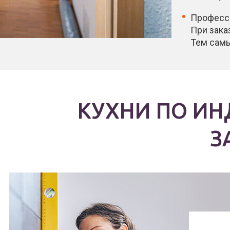
Професси
При зака
Тем самы
КУХНИ ПО И
З