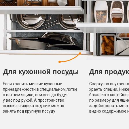
Для
кухонной посуды
Для проду
Если хранить мелкие кухонные
Сверху, во внутрен
принадлежности в специальном лотке
хранть специи. Ниж
в вехнем ящике, они всегда будут
бакалею в контейне
у вас под рукой. А пространство
по размеру для ящи
высокого ящика под ним можно
задействовать мест
занять под крупн
ую посуду
видно содержимое и