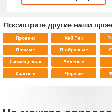
Посмотрите другие наши прое
Прованс
Хай Тек
С
Прямые
П-образные
С
Совмещенная
Зеленые
Красные
Черные
Ф