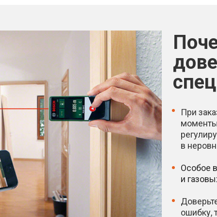
Поче
дове
спец
При зак
моменты.
регулиру
в неровн
Особое в
и газовы
Доверьте
ошибку, 