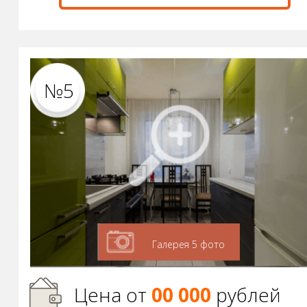
№5
Галерея 5 фото
Цена от
00 000
р
ублей