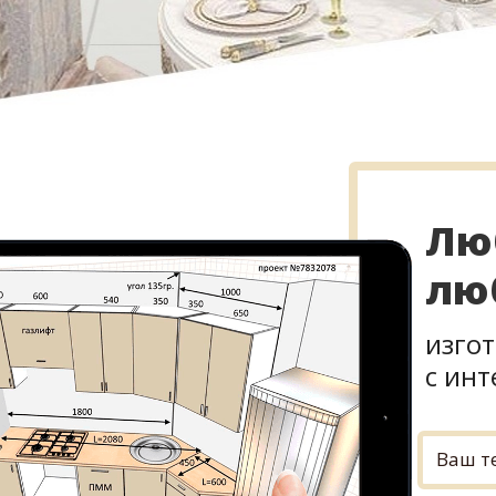
Лю
лю
изго
с ин