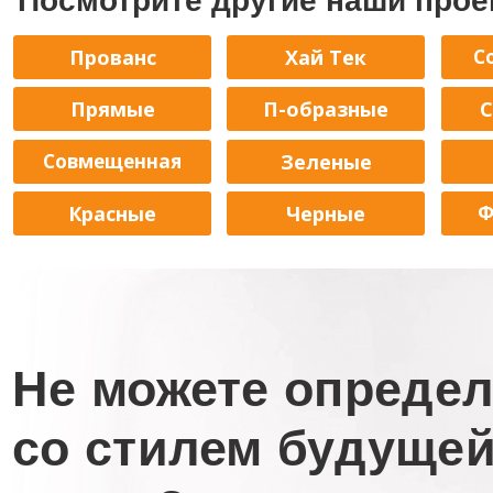
Посмотрите другие наши прое
Прованс
Хай Тек
С
Прямые
П-образные
С
Совмещенная
Зеленые
Красные
Черные
Ф
Не
можете опреде
со стилем будуще