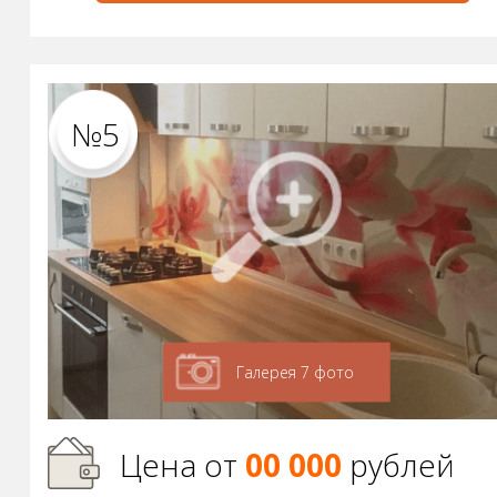
№5
Галерея 7 фото
Цена от
00 000
р
ублей