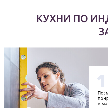
КУХНИ ПО И
З
1
Посм
понр
в ма