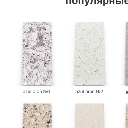
популярные
azul-aran №1
azul-aran №2
a