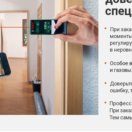
спец
При зак
моменты.
регулиру
в неровн
Особое в
и газовы
Доверьте
ошибку, 
Професси
При зака
Тем самы