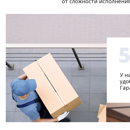
от сложности исполнения
У н
удо
Гар