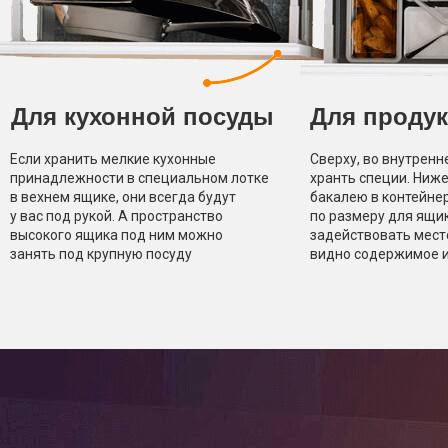
Для
кухонной посуды
Для проду
Если хранить мелкие кухонные
Сверху, во внутрен
принадлежности в специальном лотке
хранть специи. Ниж
в вехнем ящике, они всегда будут
бакалею в контейне
у вас под рукой. А пространство
по размеру для ящи
высокого ящика под ним можно
задействовать мест
занять под крупн
ую посуду
видно содержимое и