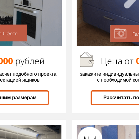
я 6 фото
Га
000
р
ублей
Цена от
асчет подобного проекта
закажите индивидуальны
лектацией ящиков
с необходимой к
ашим размерам
Рассчитать п