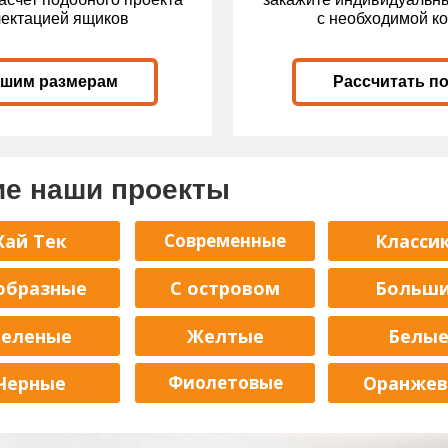
лектацией ящиков
с необходимой к
ашим размерам
Рассчитать п
ие наши проекты
Хай Тек
Современные
Класси
образные
С островом
Больш
Зеленые
Желтые
Белы
Черные
Фиолетовые
Оранже