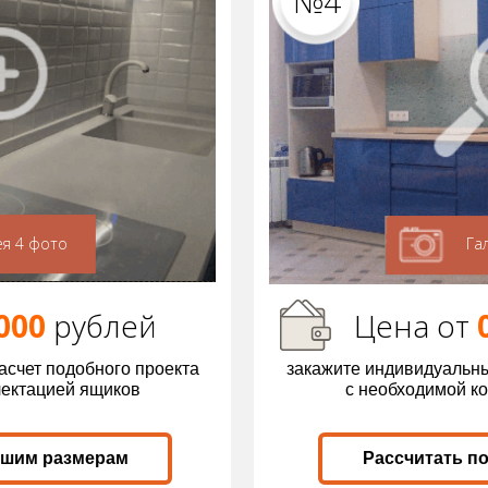
№4
ея 4 фото
Га
000
р
ублей
Цена от
асчет подобного проекта
закажите индивидуальны
лектацией ящиков
с необходимой к
ашим размерам
Рассчитать п