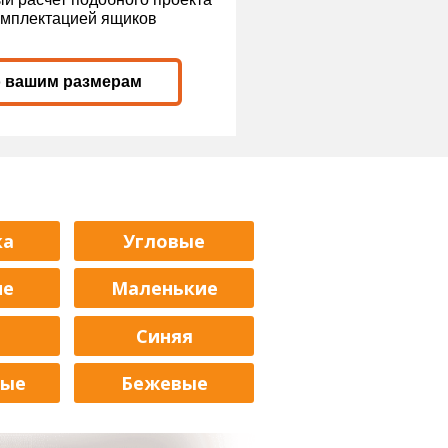
омплектацией ящиков
о вашим размерам
ка
Угловые
ие
Маленькие
е
Синяя
вые
Бежевые