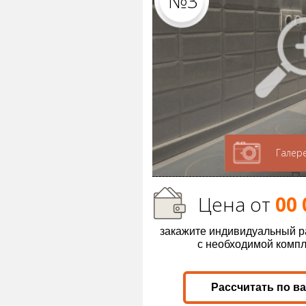
№3
Галер
Цена от
00 
закажите индивидуальный р
с необходимой комп
Рассчитать по в