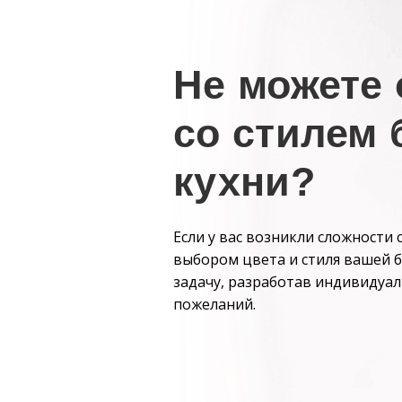
Не
можете 
со стилем
кухни?
Если у вас возникли сложности
выбором цвета и стиля вашей 
задачу, разработав индивидуа
пожеланий.