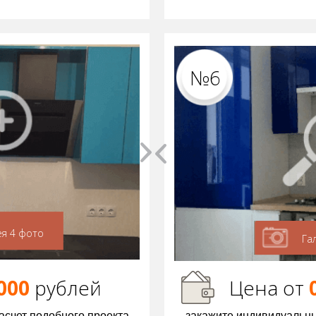
№6
ея 4 фото
Га
000
р
ублей
Цена от
асчет подобного проекта
закажите индивидуальны