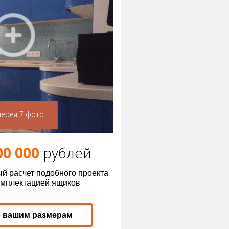
лерея 7 фото
00 000
р
ублей
й расчет подобного проекта
омплектацией ящиков
о вашим размерам