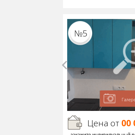
№5
Галер
Цена от
00 
закажите индивидуальный р