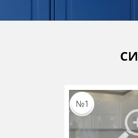
СИ
№1