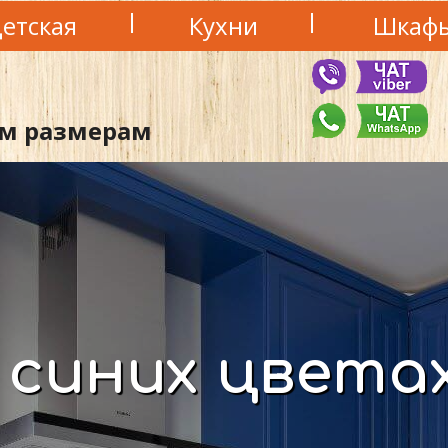
етская
Кухни
Шкаф
м размерам
 синих цвета