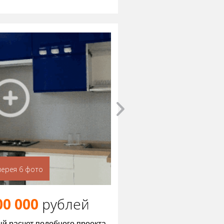
лерея 6 фото
00 000
р
ублей
й расчет подобного проекта