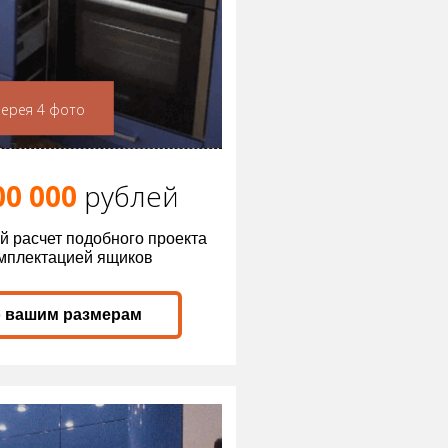
лерея 4 фото
00 000
р
ублей
й расчет подобного проекта
омплектацией ящиков
о вашим размерам