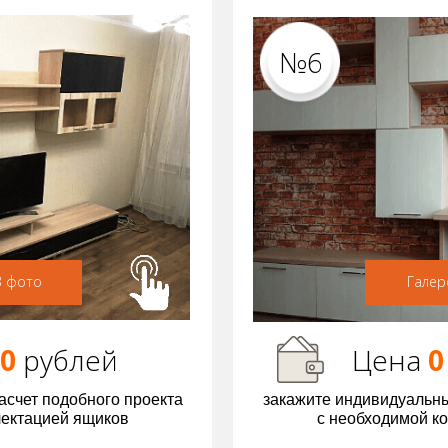
№6
3 фото
Галер
00
р
ублей
Цена
0
асчет подобного проекта
закажите индивидуальны
лектацией ящиков
с необходимой к