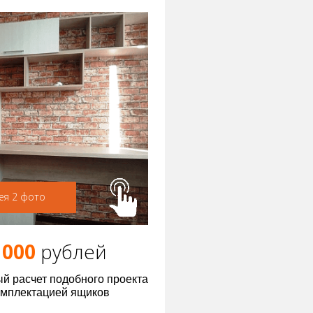
ея 2 фото
 000
р
ублей
й расчет подобного проекта
омплектацией ящиков