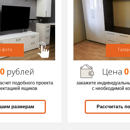
6 фото
Галер
00
р
ублей
Цена
0
асчет подобного проекта
закажите индивидуальны
лектацией ящиков
с необходимой к
ашим размерам
Рассчитать п