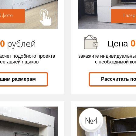
8 фото
Галер
0
00
р
ублей
Цена
асчет подобного проекта
закажите индивидуальны
лектацией ящиков
с необходимой к
ашим размерам
Рассчитать п
№4