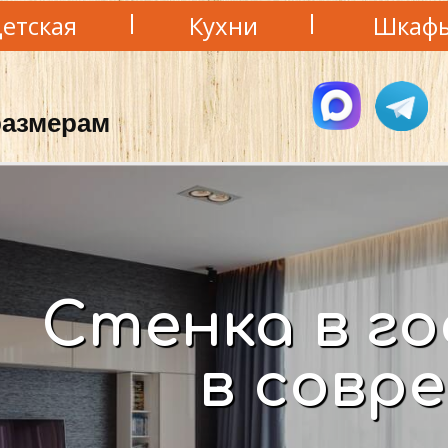
етская
Кухни
Шкаф
азмерам
Стенка в г
в совр