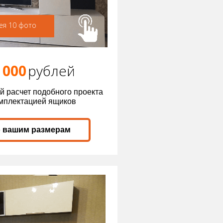
ея 10 фото
 000
р
ублей
й расчет подобного проекта
омплектацией ящиков
о вашим размерам