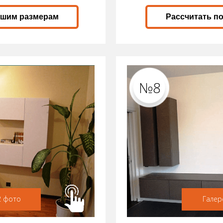
ашим размерам
Рассчитать п
№8
2 фото
Галер