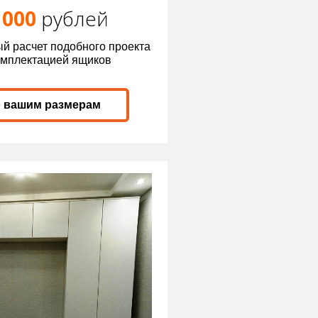
 000
р
ублей
й расчет подобного проекта
омплектацией ящиков
о вашим размерам