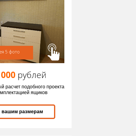
ея 5 фото
 000
р
ублей
й расчет подобного проекта
омплектацией ящиков
о вашим размерам