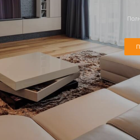
Полн
П