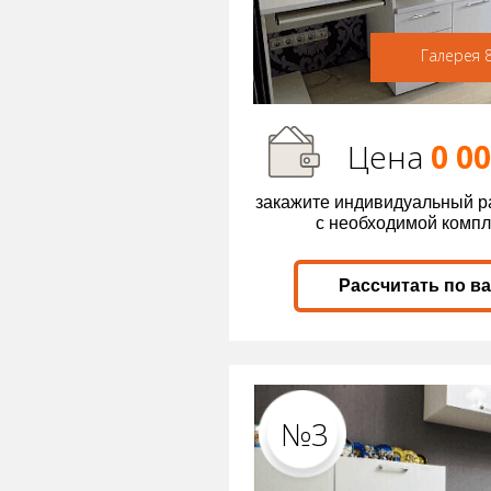
Галерея 
Цена
0 0
закажите индивидуальный р
с необходимой комп
Рассчитать по в
№3