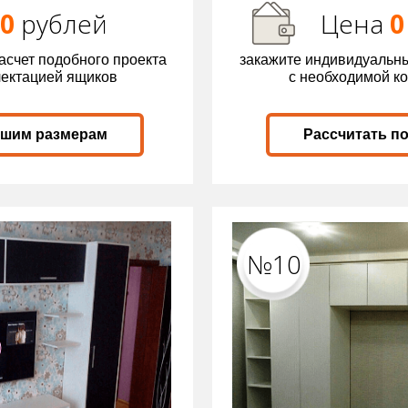
00
р
ублей
Цена
0
асчет подобного проекта
закажите индивидуальны
лектацией ящиков
с необходимой к
ашим размерам
Рассчитать п
№10