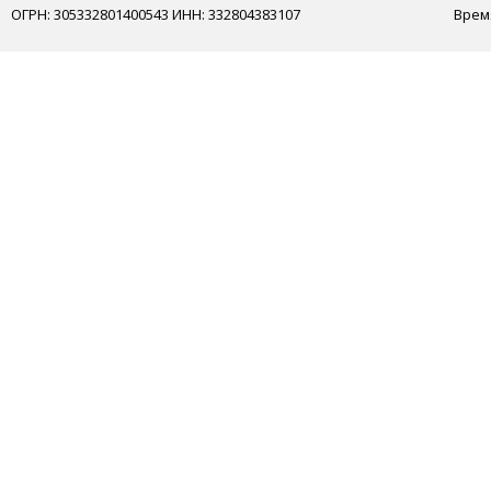
ОГРН: 305332801400543 ИНН: 332804383107
Врем