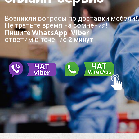
Возникли вопросы по доставки мебели!
Не трать
те время на сомнения!
WhatsApp Viber
Пишите
ответим в течение
2 минут