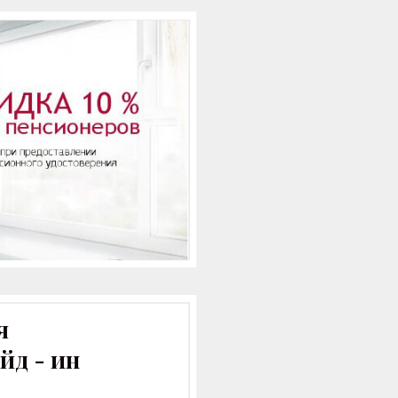
я
йд - ин