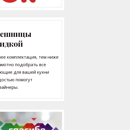
лешницы
кидкой
нее комплектация,
тем ниже
амотно подобрать все
ляющие
для вашей кухни
адостью
помогут
зайнеры.