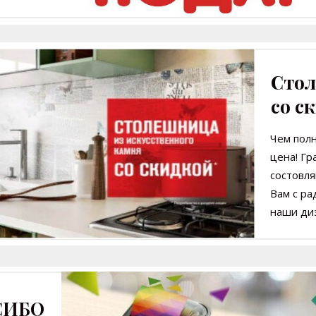
Сто
со с
Чем пол
цена!
Гр
состов
Вам с р
наши ди
СИБО