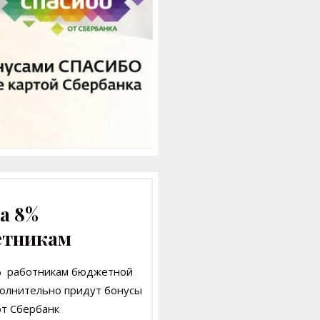
а 8%
етникам
% работникам бюджетной
олнительно придут бонусы
т Сбербанк