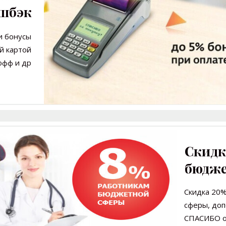
эшбэк
 и
бонусы
й картой
офф и др
Скидк
бюдж
Скидка 20
сферы, доп
СПАСИБО о