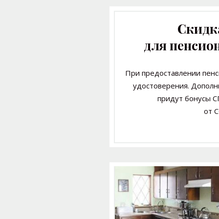
Скидк
для пенсио
При предоставлении
пенс
удостоверения.
Дополн
придут
бонусы
С
от 