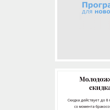
Молодож
скидк
Скидка действует до 8
со момента бракос