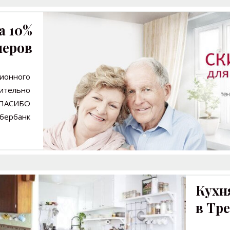
а 10%
неров
ионного
ительно
ПАСИБО
Сбербанк
Кухн
в Тре