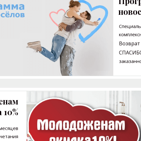
Прог
ново
Специаль
комплек
Возврат
СПАСИБ
заказанн
енам
а
10%
 месяцев
очетания