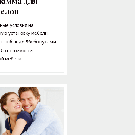
рамма для
селов
ные условия на
сную
установку мебели.
 кэшбэк
бонусами
до 5%
О
от стоимости
ой мебели.