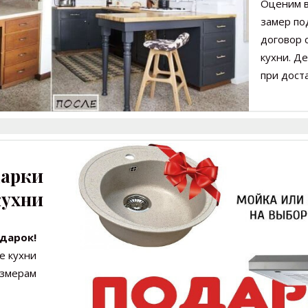
Оценим в
замер по
договор
кухни.
Де
при
доста
дарки
кухни
дарок!
е кухни
азмерам