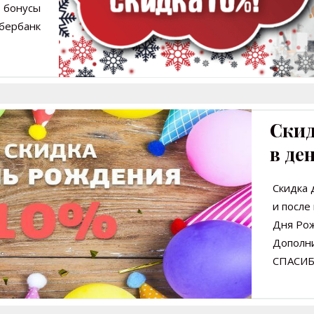
 бонусы
бербанк
Скид
в де
Скидка 
и после
Дня Ро
Дополн
СПАСИБ